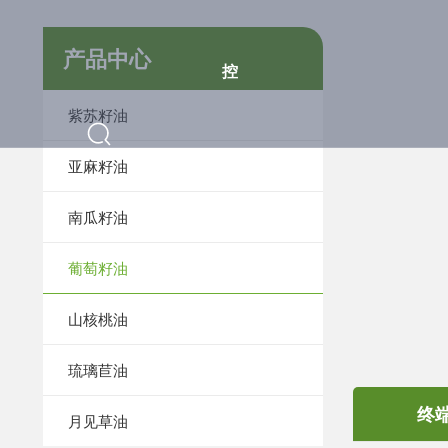
产品中心
控
紫苏籽油
亚麻籽油
南瓜籽油
葡萄籽油
山核桃油
琉璃苣油
终
月见草油