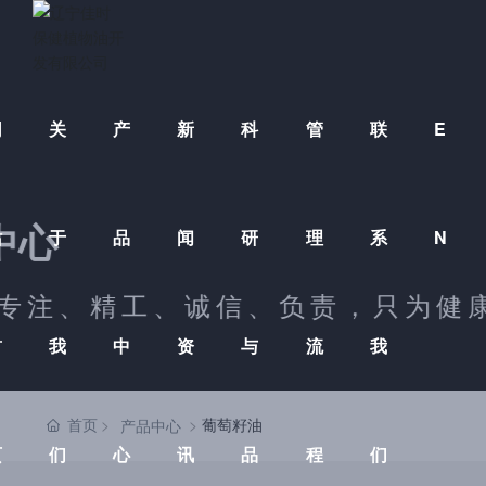
网
关
产
新
科
管
联
E
产品
站
于
品
闻
研
理
系
N
佳时人
首
我
中
资
与
流
我
首页
葡萄籽油
产品中心
页
们
心
讯
品
程
们