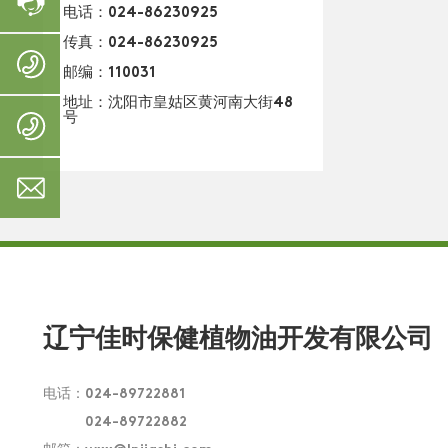
线
时
电话：
024-86230925
:
间
传真：024-86230925
4
:
0
0
8
邮编：110031
0
:
2
地址：沈阳市皇姑区黄河南大街48
-
3
号
0
6
0
4
0
-
2
2
1
-
l
-
7
4
4
:
8
n
4
3
-
1
0
9
j
8
8
7
i
9
辽宁佳时保健植物油开发有限公司
2
a
7
2
s
电话：
024-89722881
2
8
024-89722882
h
2