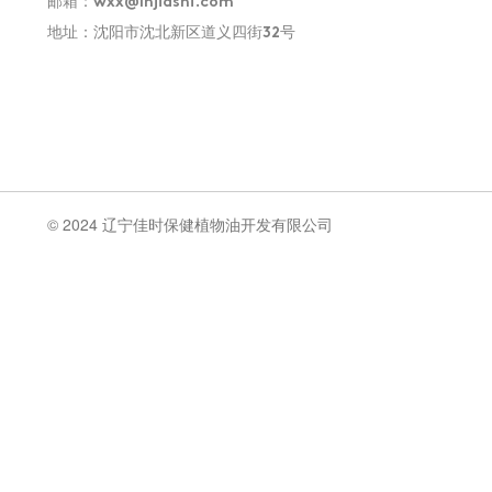
邮箱：
wxx@lnjiashi.com
8
i
地址：沈阳市沈北新区道义四街32号
8
1
@
8
l
2
n
j
© 2024 辽宁佳时保健植物油开发有限公司
i
a
s
h
i
.