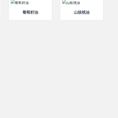
葡萄籽油
山核桃油