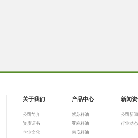
关于我们
产品中心
新闻资
公司简介
紫苏籽油
公司新闻
资质证书
亚麻籽油
行业动态
企业文化
南瓜籽油